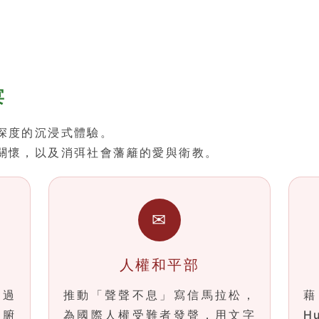
宴
深度的沉浸式體驗。
關懷，以及消弭社會藩籬的愛與衛教。
✉
人權和平部
透過
推動「聲聲不息」寫信馬拉松，
藉
臟腑
為國際人權受難者發聲，用文字
H