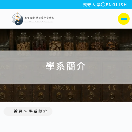
全站搜索
義守大學
ENGLISH
:::
義守大學學士後中醫學系(所)
側選單
學系簡介
首頁
學系簡介