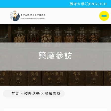
全站搜索
義守大學
ENGLISH
:::
義守大學學士後中醫學系(所)
側選單
藥廠參訪
首頁
校外活動
藥廠參訪