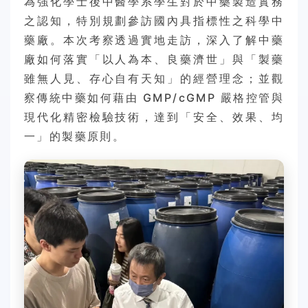
為強化學士後中醫學系學生對於中藥製造實務
之認知，特別規劃參訪國內具指標性之科學中
藥廠。本次考察透過實地走訪，深入了解中藥
廠如何落實「以人為本、良藥濟世」與「製藥
雖無人見、存心自有天知」的經營理念；並觀
察傳統中藥如何藉由 GMP/cGMP 嚴格控管與
現代化精密檢驗技術，達到「安全、效果、均
一」的製藥原則。