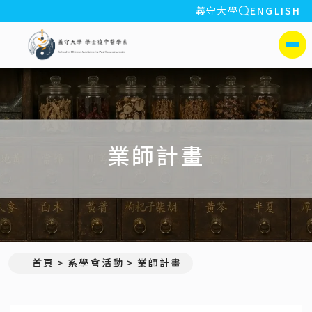
全站搜索
義守大學
ENGLISH
:::
義守大學學士後中醫學系(所)
側選單
業師計畫
首頁
系學會活動
業師計畫