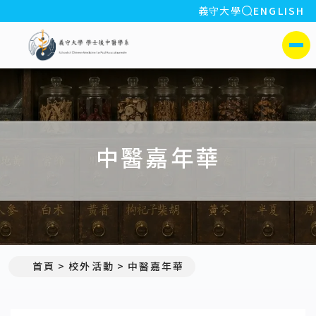
全站搜索
義守大學
ENGLISH
:::
義守大學學士後中醫學系(所)
側選單
中醫嘉年華
首頁
校外活動
中醫嘉年華